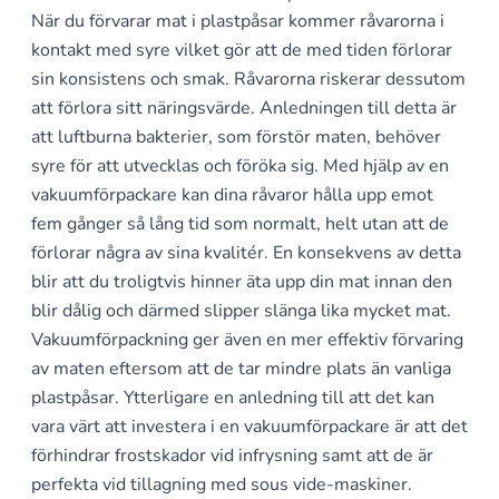
När du förvarar mat i plastpåsar kommer råvarorna i
kontakt med syre vilket gör att de med tiden förlorar
sin konsistens och smak. Råvarorna riskerar dessutom
att förlora sitt näringsvärde. Anledningen till detta är
att luftburna bakterier, som förstör maten, behöver
syre för att utvecklas och föröka sig. Med hjälp av en
vakuumförpackare kan dina råvaror hålla upp emot
fem gånger så lång tid som normalt, helt utan att de
förlorar några av sina kvalitér. En konsekvens av detta
blir att du troligtvis hinner äta upp din mat innan den
blir dålig och därmed slipper slänga lika mycket mat.
Vakuumförpackning ger även en mer effektiv förvaring
av maten eftersom att de tar mindre plats än vanliga
plastpåsar. Ytterligare en anledning till att det kan
vara värt att investera i en vakuumförpackare är att det
förhindrar frostskador vid infrysning samt att de är
perfekta vid tillagning med
sous vide-maskiner
.