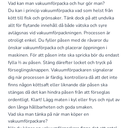
Vad kan man vakuumförpacka och hur gör man?
Du kan i princip vakuumförpacka vad som helst från
kött till fisk och grönsaker. Tänk dock på att undvika
allt för flytande innehåll då både vätska och syre
avlägsnas vid vakuumförpackningen. Processen är
otroligt enkel. Du fyller påsen med de råvaror du
önskar vakuumförpacka och placerar öppningen i
maskinen. För att påsen inte ska spricka bör du endast
fylla ⅔ av påsen. Stäng därefter locket och tryck på
förseglingsknappen. Vakuumförpackaren signalerar
dig när processen är färdig, kontrollera då att det inte
finns någon köttsaft eller liknande där påsen ska
stängas då det kan hindra påsen från att förseglas
ordentligt. Klart! Lägg maten i kyl eller frys och njut av
den långa hållbarheten och goda smaken.
Vad ska man tänka på när man köper en
vakuumförpackare?