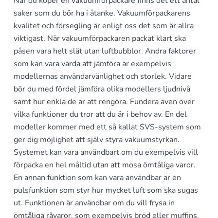
När du köper en vakuumförpackare finns det ett antal
saker som du bör ha i åtanke. Vakuumförpackarens
kvalitet och försegling är enligt oss det som är allra
viktigast. När vakuumförpackaren packat klart ska
påsen vara helt slät utan luftbubblor. Andra faktorer
som kan vara värda att jämföra är exempelvis
modellernas användarvänlighet och storlek. Vidare
bör du med fördel jämföra olika modellers ljudnivå
samt hur enkla de är att rengöra. Fundera även över
vilka funktioner du tror att du är i behov av. En del
modeller kommer med ett så kallat SVS-system som
ger dig möjlighet att själv styra vakuumstyrkan.
Systemet kan vara användbart om du exempelvis vill
förpacka en hel måltid utan att mosa ömtåliga varor.
En annan funktion som kan vara användbar är en
pulsfunktion som styr hur mycket luft som ska sugas
ut. Funktionen är användbar om du vill frysa in
ömtåliga råvaror, som exempelvis bröd eller muffins,