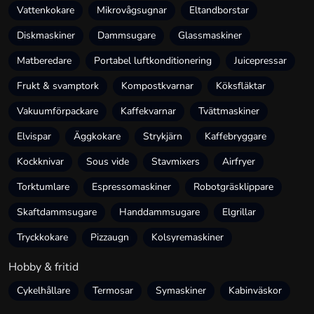
Vattenkokare
Mikrovågsugnar
Eltandborstar
Diskmaskiner
Dammsugare
Glassmaskiner
Matberedare
Portabel luftkonditionering
Juicepressar
Frukt & svamptork
Kompostkvarnar
Köksfläktar
Vakuumförpackare
Kaffekvarnar
Tvättmaskiner
Elvispar
Äggkokare
Strykjärn
Kaffebryggare
Kockknivar
Sous vide
Stavmixers
Airfryer
Torktumlare
Espressomaskiner
Robotgräsklippare
Skaftdammsugare
Handdammsugare
Elgrillar
Tryckkokare
Pizzaugn
Kolsyremaskiner
Hobby & fritid
Cykelhållare
Termosar
Symaskiner
Kabinväskor