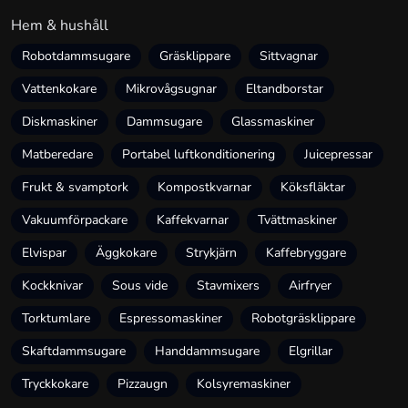
Hem & hushåll
Robotdammsugare
Gräsklippare
Sittvagnar
Vattenkokare
Mikrovågsugnar
Eltandborstar
Diskmaskiner
Dammsugare
Glassmaskiner
Matberedare
Portabel luftkonditionering
Juicepressar
Frukt & svamptork
Kompostkvarnar
Köksfläktar
Vakuumförpackare
Kaffekvarnar
Tvättmaskiner
Elvispar
Äggkokare
Strykjärn
Kaffebryggare
Kockknivar
Sous vide
Stavmixers
Airfryer
Torktumlare
Espressomaskiner
Robotgräsklippare
Skaftdammsugare
Handdammsugare
Elgrillar
Tryckkokare
Pizzaugn
Kolsyremaskiner