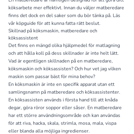
En matberedare är nämligen designad för att göra ditt
köksarbete mer effektivt. Innan du väljer matberedare
finns det dock en del saker som du bör tänka på. Läs
vår köpguide för att kunna fatta rätt beslut.
Skillnad på köksmaskin, matberedare och
köksassistent
Det finns en mängd olika hjälpmedel för matlagning
och att hålla koll på dess skillnader är inte helt lätt.
Vad är egentligen skillnaden på en matberedare,
köksmaskin och köksassisten? Och hur vet jag vilken
maskin som passar bäst för mina behov?
En köksmaskin är inte en specifik apparat utan ett
samlingsnamn på matberedare och köksassistenter.
En köksassisten används i första hand till att knåda
degar, göra röror soppor eller såser. En matberedare
har ett större användningsområde och kan användas
för att riva, hacka, skala, strimla, mosa, mala, vispa
eller blanda alla möjliga ingredienser.