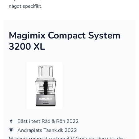
något specifikt.
Magimix Compact System
3200 XL
Bäst i test Råd & Rön 2022
Andraplats Taenk.dk 2022
Magimix compact system 3200 gör det den ska, dvs