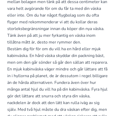
mellan bolagen men tänk på att dessa centimeter kan
vara helt avgörande för om du får ta med din väska
eller inte. Om du har något flygbolag som du ofta
flyger med rekommenderar vi att du kollar deras
storleksbegränsningar innan du köper din nya väska.
Tänk även på att ju mer fyrkantig en väska inom
tillåtna mått är, desto mer rymmer den.
Bestäm dig för för om du vill ha en hård eller mjuk
kabinväska. En hård väska skyddar din packning bäst,
men om den går sönder så går den sällan att reparera.
En mjuk kabinväska väger mindre och går lättare att få
in i hyllorna på planet, de är dessutom i regel billigare
än de hårda alternativen. Fundera även över hur
många antal hjul du vill ha på din kabinväska. Fyra hjul
gör det lättare att snurra och styra din väska,
nackdelen är dock att den lätt kan rulla iväg av sig
själv. Med två hjul måste du dra väskan efter dig, men