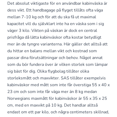
Det absolut viktigaste för en användbar kabinväska är
dess vikt. Ett handbagage på flyget tillåts ofta väga
mellan 7-10 kg och för att du ska få ut maximal
kapacitet vill du självklart inte ha en väska som i sig
väger 3 kilo. Vikten på väskan är dock en central
prisfråga då lätta kabinväskor ofta kostar betydligt
mer än de tyngre varianterna. Här gäller det alltså att
du hittar en balans mellan vikt och kostnad som
passar dina förutsättningar och behov. Något annat
som du bör fundera över är vilken storlek som lämpar
sig bäst för dig. Olika flygbolag tillåter olika
storleksmått och maxvikter. SAS tillåter exempelvis
kabinväskor med mått som inte får överstiga 55 x 40 x
23 cm och som inte får väga mer än 8 kg medan
Norwegians maxmått för kabinväskor är 55 x 35 x 25
cm, med en maxvikt på 10 kg. Det handlar alltså
endast om ett par kilo, och några centimeters skillnad,