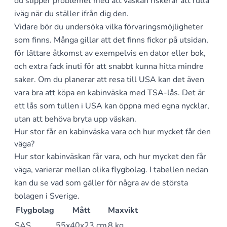
du slipper problemet med att väskan riskerar att rulla
iväg när du ställer ifrån dig den.
Vidare bör du undersöka vilka förvaringsmöjligheter
som finns. Många gillar att det finns fickor på utsidan,
för lättare åtkomst av exempelvis en dator eller bok,
och extra fack inuti för att snabbt kunna hitta mindre
saker. Om du planerar att resa till USA kan det även
vara bra att köpa en kabinväska med TSA-lås. Det är
ett lås som tullen i USA kan öppna med egna nycklar,
utan att behöva bryta upp väskan.
Hur stor får en kabinväska vara och hur mycket får den
väga?
Hur stor kabinväskan får vara, och hur mycket den får
väga, varierar mellan olika flygbolag. I tabellen nedan
kan du se vad som gäller för några av de största
bolagen i Sverige.
Flygbolag
Mått
Maxvikt
SAS
55x40x23 cm
8 kg