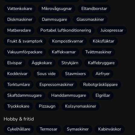
Vattenkokare
Mikrovågsugnar
Eltandborstar
Diskmaskiner
Dammsugare
Glassmaskiner
Matberedare
Portabel luftkonditionering
Juicepressar
Frukt & svamptork
Kompostkvarnar
Köksfläktar
Vakuumförpackare
Kaffekvarnar
Tvättmaskiner
Elvispar
Äggkokare
Strykjärn
Kaffebryggare
Kockknivar
Sous vide
Stavmixers
Airfryer
Torktumlare
Espressomaskiner
Robotgräsklippare
Skaftdammsugare
Handdammsugare
Elgrillar
Tryckkokare
Pizzaugn
Kolsyremaskiner
Hobby & fritid
Cykelhållare
Termosar
Symaskiner
Kabinväskor