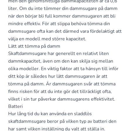
men den genomsnittliga dammkapaciteten är ca 0,6
liter. Om du inte tömmer din dammsugare på damm
när den börjar bli full kommer dammsugaren att bli
mindre effektiv. För att slippa behöva tömma din
dammsugare ofta kan det därmed vara fördelaktigt att
välja en modell med större kapacitet.
Lätt att tömma på damm
Skaftdammsugare har generellt en relativt liten
dammkapacitet, även om den kan skilja sig mellan
olika modeller. En viktig faktor att ta hänsyn till inför
ditt köp är således hur lätt dammsugaren är att
tömma på damm. Är dammsugaren svår att tömma
finns risken för att du inte gör det tillräckligt ofta,
vilket i sin tur påverkar dammsugarens effektivitet.
Batteri
Hur lång tid du kan använda en sladdlös
skaftdammsugare beror på vilken typ av batteri den
har samt vilken inställning du valt att ställa in.