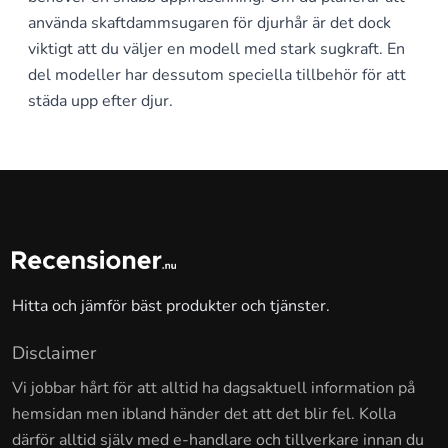
använda skaftdammsugaren för djurhår är det dock
viktigt att du väljer en modell med stark sugkraft. En
del modeller har dessutom speciella tillbehör för att
städa upp efter djur.
Hitta och jämför bäst produkter och tjänster.
Disclaimer
Vi jobbar hårt för att alltid ha dagsaktuell information på
hemsidan men ibland händer det att det blir fel. Kolla
därför alltid själv med e-handlare och tillverkare innan du