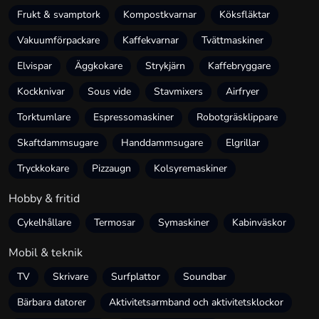
Frukt & svamptork
Kompostkvarnar
Köksfläktar
Vakuumförpackare
Kaffekvarnar
Tvättmaskiner
Elvispar
Äggkokare
Strykjärn
Kaffebryggare
Kockknivar
Sous vide
Stavmixers
Airfryer
Torktumlare
Espressomaskiner
Robotgräsklippare
Skaftdammsugare
Handdammsugare
Elgrillar
Tryckkokare
Pizzaugn
Kolsyremaskiner
Hobby & fritid
Cykelhållare
Termosar
Symaskiner
Kabinväskor
Mobil & teknik
TV
Skrivare
Surfplattor
Soundbar
Bärbara datorer
Aktivitetsarmband och aktivitetsklockor