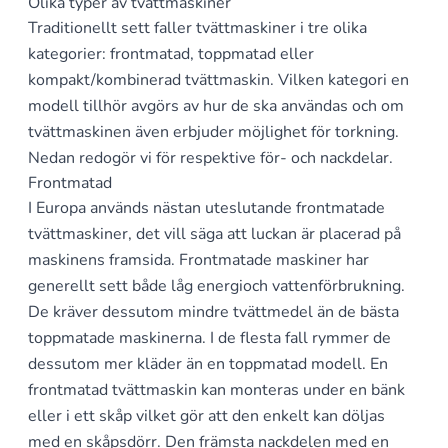
Olika typer av tvättmaskiner
Traditionellt sett faller tvättmaskiner i tre olika
kategorier: frontmatad, toppmatad eller
kompakt/kombinerad tvättmaskin. Vilken kategori en
modell tillhör avgörs av hur de ska användas och om
tvättmaskinen även erbjuder möjlighet för torkning.
Nedan redogör vi för respektive för- och nackdelar.
Frontmatad
I Europa används nästan uteslutande frontmatade
tvättmaskiner, det vill säga att luckan är placerad på
maskinens framsida. Frontmatade maskiner har
generellt sett både låg energioch vattenförbrukning.
De kräver dessutom mindre tvättmedel än de bästa
toppmatade maskinerna. I de flesta fall rymmer de
dessutom mer kläder än en toppmatad modell. En
frontmatad tvättmaskin kan monteras under en bänk
eller i ett skåp vilket gör att den enkelt kan döljas
med en skåpsdörr. Den främsta nackdelen med en