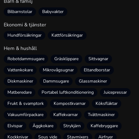
Barn & familj
Bilbarnstolar
Babyvakter
Ekonomi & tjänster
Hundförsäkringar
Kattförsäkringar
Hem & hushåll
Robotdammsugare
Gräsklippare
Sittvagnar
Vattenkokare
Mikrovågsugnar
Eltandborstar
Diskmaskiner
Dammsugare
Glassmaskiner
Matberedare
Portabel luftkonditionering
Juicepressar
Frukt & svamptork
Kompostkvarnar
Köksfläktar
Vakuumförpackare
Kaffekvarnar
Tvättmaskiner
Elvispar
Äggkokare
Strykjärn
Kaffebryggare
Kockknivar
Sous vide
Stavmixers
Airfryer